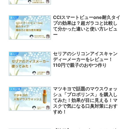
CCIスマートビューone耐久タイ
暮らし
プの効果は？超ガラコと比較し
て分かった違いと使い方レビュ
ー
セリアのシリコンアイスキャン
暮らし
ディーメーカーをレビュー！
110円で親子のおやつ作り
マツキヨで話題のマウスウォッ
人気記事
シュ「プロポリンス」を購入し
てみた！効果が目に見える！マ
スクで気になる口臭対策におす
すめ！