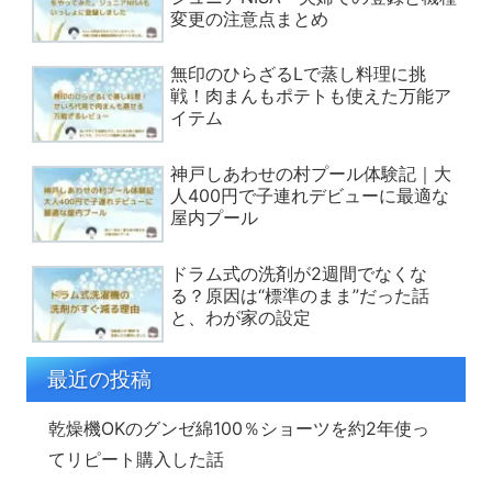
変更の注意点まとめ
無印のひらざるLで蒸し料理に挑
戦！肉まんもポテトも使えた万能ア
イテム
神戸しあわせの村プール体験記｜大
人400円で子連れデビューに最適な
屋内プール
ドラム式の洗剤が2週間でなくな
る？原因は“標準のまま”だった話
と、わが家の設定
最近の投稿
乾燥機OKのグンゼ綿100％ショーツを約2年使っ
てリピート購入した話