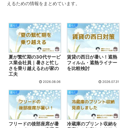
えるための情報をまとめています。
暮らし
暮らし
夏が繁忙期の30代サービ
賃貸の西日が暑い！遮熱
ス業会社員｜暑さと忙し
フィルム・遮熱ライナー
さを乗り越えるわが家の
を比較検討
工夫
2026.08.06
2026.07.31
暮らし
暮らし
フリードの後部座席が暑
冷蔵庫のプリント収納を