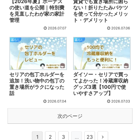
【2026年夏】ボーナス
賃貸でも置き場所に困ら
の使い道を公開｜特別費
ない！折りたたみバケツ
を見直したわが家の家計
を使って分かったメリッ
管理
ト・デメリット
2026.07.07
2026.07.06
暮らし
暮らし
セリアの包丁ホルダーを
ダイソー・セリアで買っ
追加！洗い物中の包丁の
てよかった！冷蔵庫収納
置き場所がラクになった
グッズ3選【100円で使
話
いやすさアップ】
2026.07.04
2026.07.03
次のページ
1
2
3
…
23