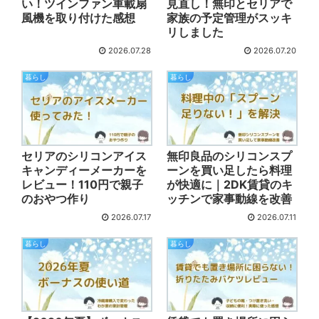
い！ツインファン車載扇
見直し！無印とセリアで
風機を取り付けた感想
家族の予定管理がスッキ
リしました
2026.07.28
2026.07.20
暮らし
暮らし
セリアのシリコンアイス
無印良品のシリコンスプ
キャンディーメーカーを
ーンを買い足したら料理
レビュー！110円で親子
が快適に｜2DK賃貸のキ
のおやつ作り
ッチンで家事動線を改善
2026.07.17
2026.07.11
暮らし
暮らし