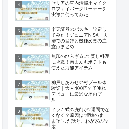
セリアの車内清掃用マイク
ロファイバークリーナーを
実際に使ってみた
楽天証券のパスキー設定し
てみた！ジュニアNISA・夫
婦での登録と機種変更の注
意点まとめ
無印のひらざるLで蒸し料理
に挑戦！肉まんもポテトも
使えた万能アイテム
神戸しあわせの村プール体
験記｜大人400円で子連れ
デビューに最適な屋内プー
ル
ドラム式の洗剤が2週間でな
くなる？原因は“標準のま
ま”だった話と、わが家の設
定