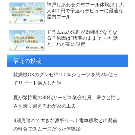
神戸しあわせの村プール体験記｜大
人400円で子連れデビューに最適な
屋内プール
ドラム式の洗剤が2週間でなくな
る？原因は“標準のまま”だった話
と、わが家の設定
最近の投稿
乾燥機OKのグンゼ綿100％ショーツを約2年使っ
てリピート購入した話
夏が繁忙期の30代サービス業会社員｜暑さと忙し
さを乗り越えるわが家の工夫
3歳児連れで大きな夏祭りへ｜電車移動と出発前
の軽食でスムーズだった体験談