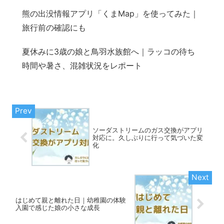
熊の出没情報アプリ「くまMap」を使ってみた｜
旅行前の確認にも
夏休みに3歳の娘と鳥羽水族館へ｜ラッコの待ち
時間や暑さ、混雑状況をレポート
ソーダストリームのガス交換がアプリ
対応に。久しぶりに行って気づいた変
化
はじめて親と離れた日｜幼稚園の体験
入園で感じた娘の小さな成長