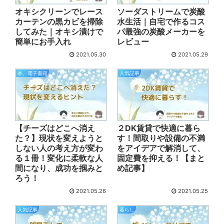
オキシクリーンでレース
ソーダストリームで炭酸
カーテンの黒カビを掃除
水生活｜自宅で作るコス
してみた｜オキシ漬けで
パ最強の炭酸メーカーを
簡単にお手入れ
レビュー
2021.05.30
2021.05.29
本、電子書籍
人気記事
【チーズはどこへ消え
２DK賃貸で快適に暮ら
た？】現状を変えようと
す！間取りや設備の不満
しない人の考え方が変わ
をアイデアで解消して、
る１冊！変化に柔軟な人
固定費を抑える！【まと
間になり、成功を掴みと
め記事】
ろう！
2021.05.26
2021.05.25
人気記事
暮らし