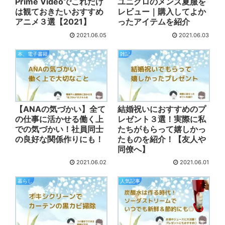
Prime Videoでこれだけ
ユニクロのメンズ夏服を
は観ておきたいおすすめ
レビュー｜購入してよか
アニメ３選【2021】
ったアイテムを紹介
2021.06.05
2021.06.03
本、電子書籍
雑記
【ANAの気づかい】全て
結婚祝いにおすすめのプ
の仕事に活かせる働く上
レゼント３選！実際に私
での気づかい！社員同士
たちがもらって嬉しかっ
の良好な関係作りにも！
たものを紹介！【友人や
同僚へ】
2021.06.02
2021.06.01
暮らし
人気記事