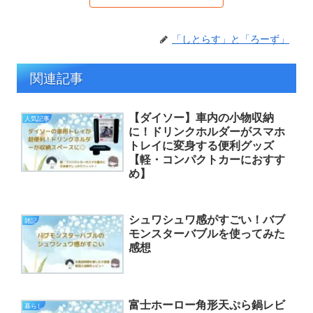
「しとらす」と「ろーず」
関連記事
【ダイソー】車内の小物収納
人気記事
に！ドリンクホルダーがスマホ
トレイに変身する便利グッズ
【軽・コンパクトカーにおすす
め】
シュワシュワ感がすごい！バブ
雑記
モンスターバブルを使ってみた
感想
富士ホーロー角形天ぷら鍋レビ
暮らし