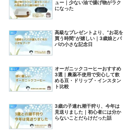
ュー｜少ない油で揚げ物がラク
になった
高級なプレゼントより、“お花を
雑記
買う時間”が嬉しい｜3歳娘とパ
パの小さな記念日
オーガニックコーヒーおすすめ
暮らし
3選｜農薬不使用で安心して飲
める豆・ドリップ・インスタン
ト比較
3歳の子連れ潮干狩り、今年は
雑記
見送りました｜初心者には分か
らないことだらけだった話