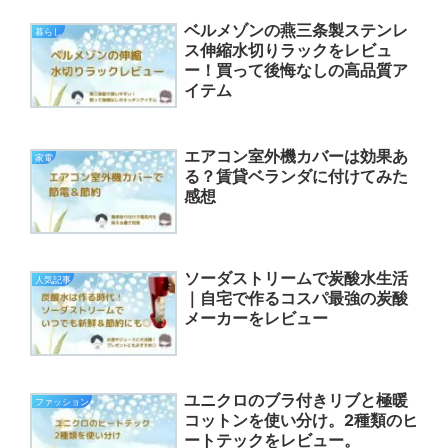
ベルメゾンの燕三条製ステンレ
暮らし
ス伸縮水切りラックをレビュ
ー！買って後悔なしの高品質ア
イテム
エアコン室外機カバーは効果あ
家電
る？賃貸ベランダに付けてみた
感想
ソーダストリームで炭酸水生活
人気記事
｜自宅で作るコスパ最強の炭酸
メーカーをレビュー
ユニクロのブラ付きリブと極暖
ファッション
コットンを使い分け。2種類のヒ
ートテックをレビュー。