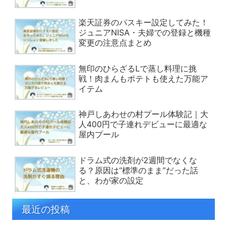
楽天証券のパスキー設定してみた！
ジュニアNISA・夫婦での登録と機種
変更の注意点まとめ
無印のひらざるLで蒸し料理に挑
戦！肉まんもポテトも使えた万能ア
イテム
神戸しあわせの村プール体験記｜大
人400円で子連れデビューに最適な
屋内プール
ドラム式の洗剤が2週間でなくな
る？原因は“標準のまま”だった話
と、わが家の設定
最近の投稿