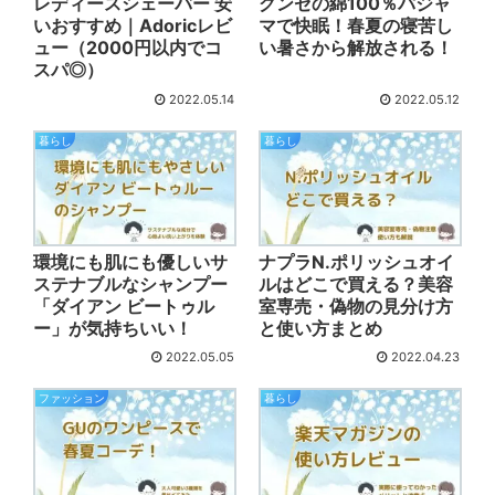
レディースシェーバー 安
グンゼの綿100％パジャ
いおすすめ｜Adoricレビ
マで快眠！春夏の寝苦し
ュー（2000円以内でコ
い暑さから解放される！
スパ◎）
2022.05.14
2022.05.12
暮らし
暮らし
環境にも肌にも優しいサ
ナプラN.ポリッシュオイ
ステナブルなシャンプー
ルはどこで買える？美容
「ダイアン ビートゥル
室専売・偽物の見分け方
ー」が気持ちいい！
と使い方まとめ
2022.05.05
2022.04.23
ファッション
暮らし