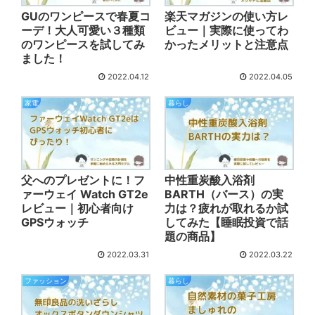
GUのワンピースで春夏コ
楽天マガジンの使い方レ
ーデ！大人可愛い３種類
ビュー｜実際に使ってわ
のワンピースを試してみ
かったメリットと注意点
ました！
2022.04.12
2022.04.05
家電
暮らし
父へのプレゼントに！フ
中性重炭酸入浴剤
ァーウェイ Watch GT2e
BARTH（バース）の実
レビュー｜初心者向け
力は？疲れが取れるか試
GPSウォッチ
してみた【睡眠投資で話
題の商品】
2022.03.31
2022.03.22
ファッション
暮らし