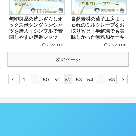
無印良品の洗いざらしオ
自然素材の菓子工房まし
ックスボタンダウンシャ
ゅれのミルクレープをお
ツを購入｜シンプルで着
取り寄せ｜半解凍でも美
回しやすい定番シャツ
味しかった無添加ケーキ
2022.03.19
2022.03.18
次のページ
1
…
50
51
52
53
54
…
63