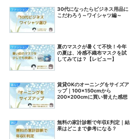
30代になったらビジネス用品に
ファッション
こだわろう～ワイシャツ編～
夏のマスクが暑くて不快！今年
ファッション
の夏は、冷感不織布マスクを試
してみては？【レビュー】
賃貸OKのオーニングをサイズア
暮らし
ップ｜100×150cmから
200×200cmに買い替えた感想
無料の家計診断で年収E判定｜結
雑記
果はどこまで参考になる？