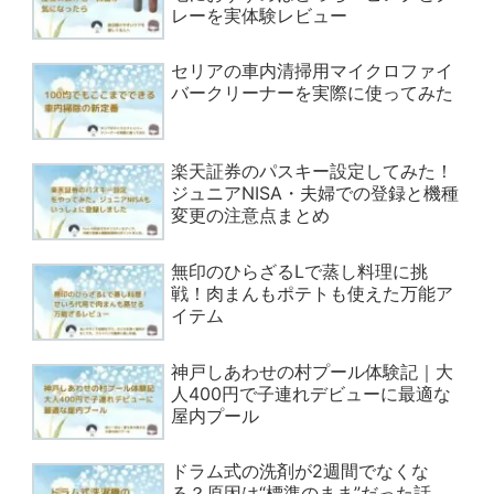
レーを実体験レビュー
セリアの車内清掃用マイクロファイ
バークリーナーを実際に使ってみた
楽天証券のパスキー設定してみた！
ジュニアNISA・夫婦での登録と機種
変更の注意点まとめ
無印のひらざるLで蒸し料理に挑
戦！肉まんもポテトも使えた万能ア
イテム
神戸しあわせの村プール体験記｜大
人400円で子連れデビューに最適な
屋内プール
ドラム式の洗剤が2週間でなくな
る？原因は“標準のまま”だった話