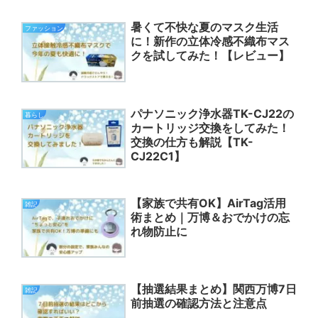
暑くて不快な夏のマスク生活
ファッション
に！新作の立体冷感不織布マス
クを試してみた！【レビュー】
パナソニック浄水器TK-CJ22の
暮らし
カートリッジ交換をしてみた！
交換の仕方も解説【TK-
CJ22C1】
【家族で共有OK】AirTag活用
雑記
術まとめ｜万博＆おでかけの忘
れ物防止に
【抽選結果まとめ】関西万博7日
雑記
前抽選の確認方法と注意点