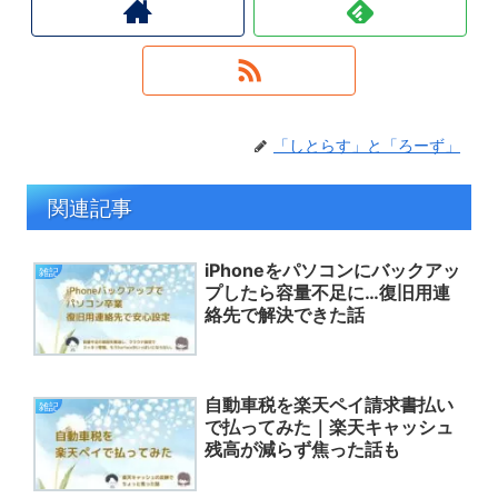
「しとらす」と「ろーず」
関連記事
iPhoneをパソコンにバックアッ
雑記
プしたら容量不足に…復旧用連
絡先で解決できた話
自動車税を楽天ペイ請求書払い
雑記
で払ってみた｜楽天キャッシュ
残高が減らず焦った話も