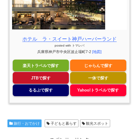
ホテル ラ・スイート神戸ハーバーランド
posted with
トマレバ
兵庫県神戸市中央区波止場町7-2
[地図]
楽天トラベルで探す
じゃらんで探す
JTBで探す
一休で探す
るるぶで探す
Yahoo!トラベルで探す
旅行・おでかけ
子どもと暮らす
観光スポット