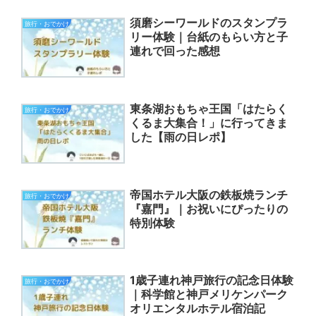
須磨シーワールドのスタンプラ
旅行・おでかけ
リー体験｜台紙のもらい方と子
連れで回った感想
東条湖おもちゃ王国「はたらく
旅行・おでかけ
くるま大集合！」に行ってきま
した【雨の日レポ】
帝国ホテル大阪の鉄板焼ランチ
旅行・おでかけ
『嘉門』｜お祝いにぴったりの
特別体験
1歳子連れ神戸旅行の記念日体験
旅行・おでかけ
｜科学館と神戸メリケンパーク
オリエンタルホテル宿泊記