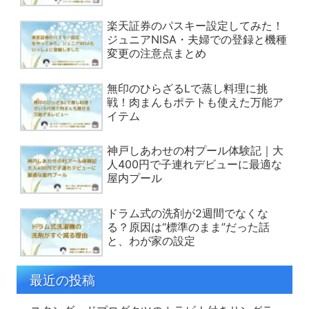
楽天証券のパスキー設定してみた！
ジュニアNISA・夫婦での登録と機種
変更の注意点まとめ
無印のひらざるLで蒸し料理に挑
戦！肉まんもポテトも使えた万能ア
イテム
神戸しあわせの村プール体験記｜大
人400円で子連れデビューに最適な
屋内プール
ドラム式の洗剤が2週間でなくな
る？原因は“標準のまま”だった話
と、わが家の設定
最近の投稿