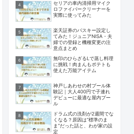
セリアの車内清掃用マイク
ロファイバークリーナーを
実際に使ってみた
楽天証券のパスキー設定し
てみた！ジュニアNISA・夫
婦での登録と機種変更の注
意点まとめ
無印のひらざるLで蒸し料理
に挑戦！肉まんもポテトも
使えた万能アイテム
神戸しあわせの村プール体
験記｜大人400円で子連れ
デビューに最適な屋内プー
ル
ドラム式の洗剤が2週間でな
くなる？原因は“標準のま
ま”だった話と、わが家の設
定