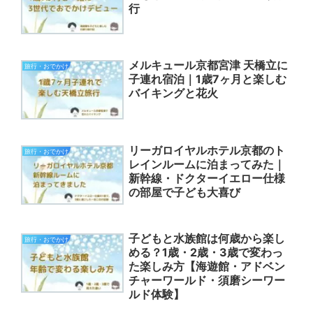
行
メルキュール京都宮津 天橋立に
旅行・おでかけ
子連れ宿泊｜1歳7ヶ月と楽しむ
バイキングと花火
リーガロイヤルホテル京都のト
旅行・おでかけ
レインルームに泊まってみた｜
新幹線・ドクターイエロー仕様
の部屋で子ども大喜び
子どもと水族館は何歳から楽し
旅行・おでかけ
める？1歳・2歳・3歳で変わっ
た楽しみ方【海遊館・アドベン
チャーワールド・須磨シーワー
ルド体験】