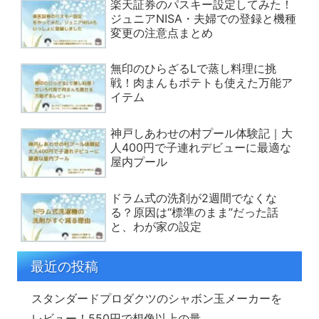
楽天証券のパスキー設定してみた！
ジュニアNISA・夫婦での登録と機種
変更の注意点まとめ
無印のひらざるLで蒸し料理に挑
戦！肉まんもポテトも使えた万能ア
イテム
神戸しあわせの村プール体験記｜大
人400円で子連れデビューに最適な
屋内プール
ドラム式の洗剤が2週間でなくな
る？原因は“標準のまま”だった話
と、わが家の設定
最近の投稿
スタンダードプロダクツのシャボン玉メーカーを
レビュー！550円で想像以上の量