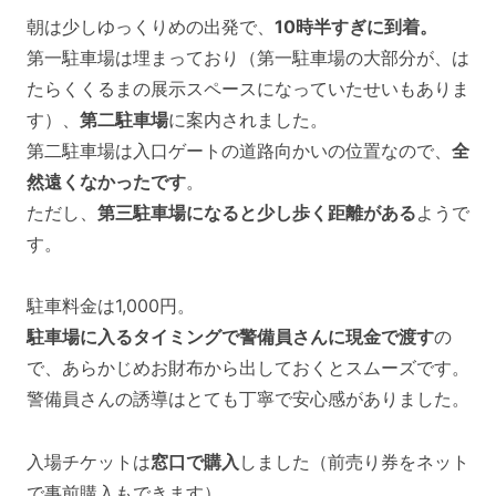
朝は少しゆっくりめの出発で、
10時半すぎに到着。
第一駐車場は埋まっており（第一駐車場の大部分が、は
たらくくるまの展示スペースになっていたせいもありま
す）、
第二駐車場
に案内されました。
第二駐車場は入口ゲートの道路向かいの位置なので、
全
然遠くなかったです
。
ただし、
第三駐車場になると少し歩く距離がある
ようで
す。
駐車料金は1,000円。
駐車場に入るタイミングで警備員さんに現金で渡す
の
で、あらかじめお財布から出しておくとスムーズです。
警備員さんの誘導はとても丁寧で安心感がありました。
入場チケットは
窓口で購入
しました（前売り券をネット
で事前購入もできます）。