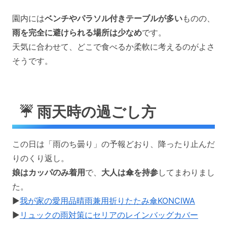
園内には
ベンチやパラソル付きテーブルが多い
ものの、
雨を完全に避けられる場所は少なめ
です。
天気に合わせて、どこで食べるか柔軟に考えるのがよさ
そうです。
☔ 雨天時の過ごし方
この日は「雨のち曇り」の予報どおり、降ったり止んだ
りのくり返し。
娘はカッパのみ着用
で、
大人は傘を持参
してまわりまし
た。
▶
我が家の愛用品晴雨兼用折りたたみ傘KONCIWA
▶
リュックの雨対策にセリアのレインバッグカバー