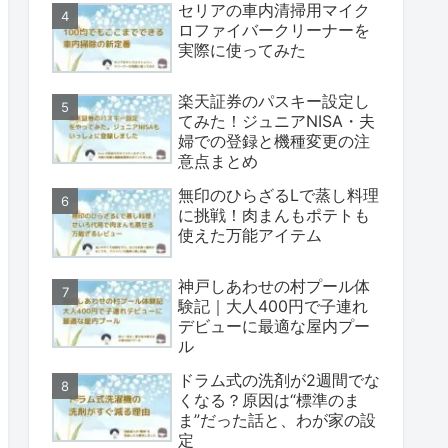
セリアの車内清掃用マイク
ロファイバークリーナーを
実際に使ってみた
楽天証券のパスキー設定し
てみた！ジュニアNISA・夫
婦での登録と機種変更の注
意点まとめ
無印のひらざるLで蒸し料理
に挑戦！肉まんもポテトも
使えた万能アイテム
神戸しあわせの村プール体
験記｜大人400円で子連れ
デビューに最適な屋内プー
ル
ドラム式の洗剤が2週間でな
くなる？原因は“標準のま
ま”だった話と、わが家の設
定