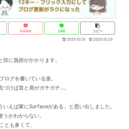
Pocket
LINE
コピー
2025.10.31
2025.10.23
と目に負担がかかります。
でブログを書いている派。
気づけば首と肩がガチガチ…。
ういえば家にSurfaceがある」と思い出しました。
て使うかわからない。
うことも多くて、