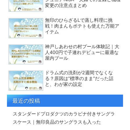
変更の注意点まとめ
無印のひらざるLで蒸し料理に挑
戦！肉まんもポテトも使えた万能ア
イテム
神戸しあわせの村プール体験記｜大
人400円で子連れデビューに最適な
屋内プール
ドラム式の洗剤が2週間でなくな
る？原因は“標準のまま”だった話
と、わが家の設定
最近の投稿
スタンダードプロダクツのカラビナ付きサングラ
スケース｜無印良品のサングラスも入った