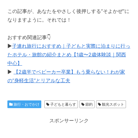
この記事が、あなたをやさしく後押しする”そよかぜ”に
なりますように。それでは！
おすすめ関連記事👇
▶️
子連れ旅行におすすめ｜子どもと実際に泊まりに行っ
たホテル・旅館の紹介まとめ【1歳〜2歳体験談｜関西
中心】
▶️
【2歳半でベビーカー卒業】もう乗らない！わが家
の“身軽生活”とリアルな工夫
旅行・おでかけ
子どもと暮らす
節約
観光スポット
スポンサーリンク