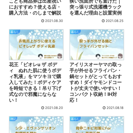
こども商品券は出産祝い
狭い洗面所でも置けた｜
におすすめ？使える店・
突っ張り式洗濯機ラック
購入方法・のしまで解説
を選んだ理由と設置実例
2021.08.30
2021.08.25
暮らし
暮らし
花王「ビオレu ザ ボデ
アイリスオーヤマの取っ
ィ ぬれた肌に使うボデ
手が外せるフライパン・
ィ乳液」をマツキヨで購
鍋セットがとってもおす
入してみた！ボディケア
すめ！ダイヤモンドコー
を時短できる！吊り下げ
トが丈夫で使いやすい！
式なので邪魔にならな
コンパクト収納！IH対
い！
応！
2021.08.20
2021.08.18
雑記
暮らし