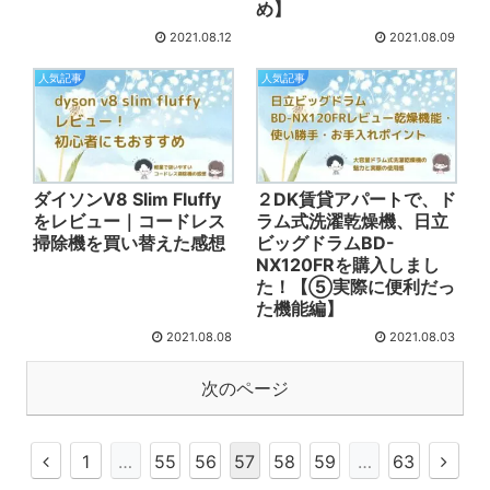
め】
2021.08.12
2021.08.09
人気記事
人気記事
ダイソンV8 Slim Fluffy
２DK賃貸アパートで、ド
をレビュー｜コードレス
ラム式洗濯乾燥機、日立
掃除機を買い替えた感想
ビッグドラムBD-
NX120FRを購入しまし
た！【⑤実際に便利だっ
た機能編】
2021.08.08
2021.08.03
次のページ
1
…
55
56
57
58
59
…
63