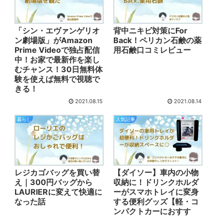
「シン・エヴァンゲリオ
背中ニキビ対策にFor
ン劇場版」がAmazon
Back！ペリカン石鹸の薬
Prime Videoで独占配信
用石鹸口コミレビュー
中！お家で最新作を楽し
むチャンス！30日無料体
験を使えば無料で視聴で
きる！
2021.08.15
2021.08.14
暮らし
人気記事
レジカゴバッグを買い替
【ダイソー】車内の小物
え｜300円バッグから
収納に！ドリンクホルダ
LAURIERに変えて快適に
ーがスマホトレイに変身
なった話
する便利グッズ【軽・コ
ンパクトカーにおすす