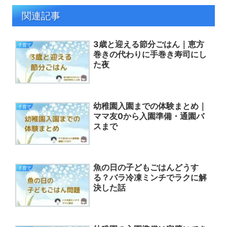
関連記事
3歳と迎える節分ごはん｜恵方
子育て
巻きの代わりに手巻き寿司にし
た夜
幼稚園入園までの体験まとめ｜
子育て
ママ友0から入園準備・通園バ
スまで
魚の日の子どもごはんどうす
子育て
る？バラ冷凍ミンチでラクに解
決した話