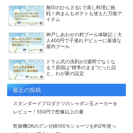
無印のひらざるLで蒸し料理に挑
戦！肉まんもポテトも使えた万能ア
イテム
神戸しあわせの村プール体験記｜大
人400円で子連れデビューに最適な
屋内プール
ドラム式の洗剤が2週間でなくな
る？原因は“標準のまま”だった話
と、わが家の設定
最近の投稿
スタンダードプロダクツのシャボン玉メーカーを
レビュー！550円で想像以上の量
乾燥機OKのグンゼ綿100％ショーツを約2年使っ