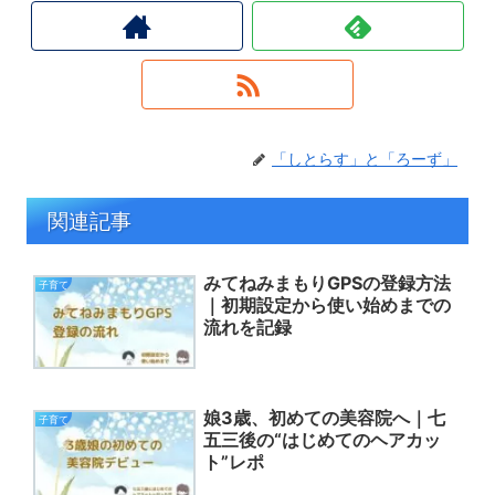
「しとらす」と「ろーず」
関連記事
みてねみまもりGPSの登録方法
子育て
｜初期設定から使い始めまでの
流れを記録
娘3歳、初めての美容院へ｜七
子育て
五三後の“はじめてのヘアカッ
ト”レポ