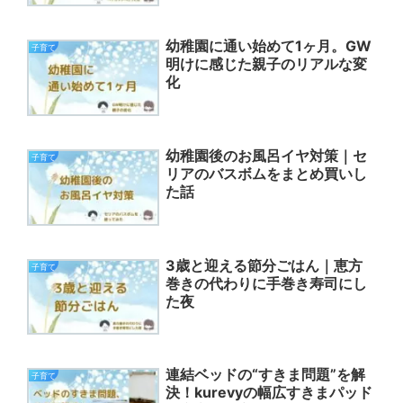
幼稚園に通い始めて1ヶ月。GW
子育て
明けに感じた親子のリアルな変
化
幼稚園後のお風呂イヤ対策｜セ
子育て
リアのバスボムをまとめ買いし
た話
3歳と迎える節分ごはん｜恵方
子育て
巻きの代わりに手巻き寿司にし
た夜
連結ベッドの“すきま問題”を解
子育て
決！kurevyの幅広すきまパッド