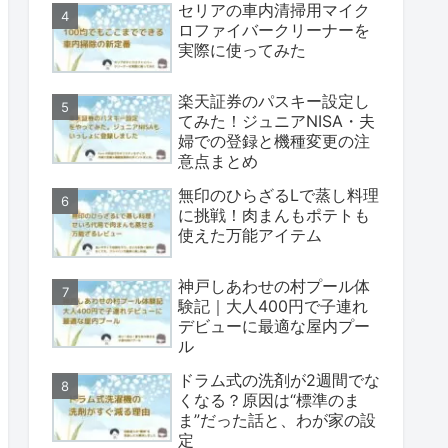
セリアの車内清掃用マイク
ロファイバークリーナーを
実際に使ってみた
楽天証券のパスキー設定し
てみた！ジュニアNISA・夫
婦での登録と機種変更の注
意点まとめ
無印のひらざるLで蒸し料理
に挑戦！肉まんもポテトも
使えた万能アイテム
神戸しあわせの村プール体
験記｜大人400円で子連れ
デビューに最適な屋内プー
ル
ドラム式の洗剤が2週間でな
くなる？原因は“標準のま
ま”だった話と、わが家の設
定