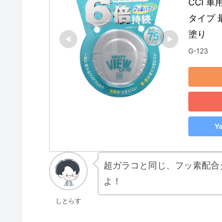
CCI 
タイプ 
塗り
G-123
Y
超ガラコと同じ、フッ素配合
よ！
しとらす