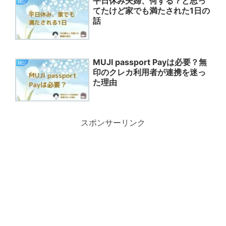
平日休み夫婦、何する？と思っ
雑記
てたけど家でも満たされた1日の
話
MUJI passport Payは必要？無
雑記
印のクレカ利用者が連携を迷っ
た理由
スポンサーリンク