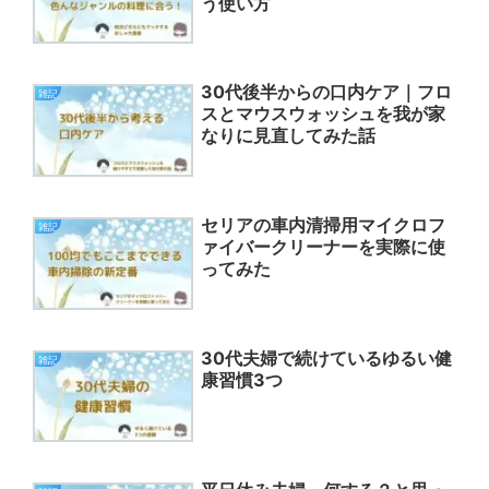
う使い方
30代後半からの口内ケア｜フロ
雑記
スとマウスウォッシュを我が家
なりに見直してみた話
セリアの車内清掃用マイクロフ
雑記
ァイバークリーナーを実際に使
ってみた
30代夫婦で続けているゆるい健
雑記
康習慣3つ