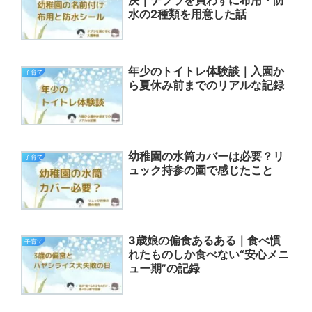
決｜テプラを買わずに布用・防
水の2種類を用意した話
年少のトイトレ体験談｜入園か
子育て
ら夏休み前までのリアルな記録
幼稚園の水筒カバーは必要？リ
子育て
ュック持参の園で感じたこと
3歳娘の偏食あるある｜食べ慣
子育て
れたものしか食べない“安心メニ
ュー期”の記録