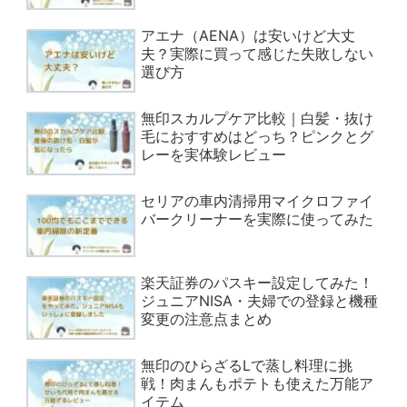
アエナ（AENA）は安いけど大丈
夫？実際に買って感じた失敗しない
選び方
無印スカルプケア比較｜白髪・抜け
毛におすすめはどっち？ピンクとグ
レーを実体験レビュー
セリアの車内清掃用マイクロファイ
バークリーナーを実際に使ってみた
楽天証券のパスキー設定してみた！
ジュニアNISA・夫婦での登録と機種
変更の注意点まとめ
無印のひらざるLで蒸し料理に挑
戦！肉まんもポテトも使えた万能ア
イテム