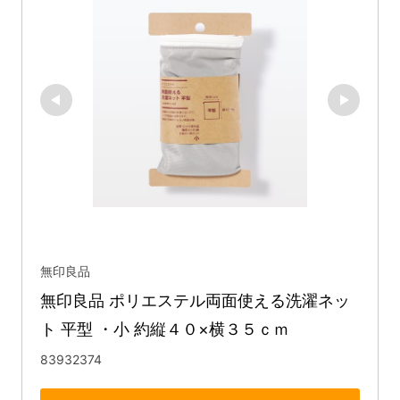
無印良品
無印良品 ポリエステル両面使える洗濯ネッ
ト 平型 ・小 約縦４０×横３５ｃｍ
83932374