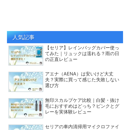
人気記事
【セリア】レインバッグカバー使っ
てみた｜リュックは濡れる？雨の日
の正直レビュー
アエナ（AENA）は安いけど大丈
夫？実際に買って感じた失敗しない
選び方
無印スカルプケア比較｜白髪・抜け
毛におすすめはどっち？ピンクとグ
レーを実体験レビュー
セリアの車内清掃用マイクロファイ