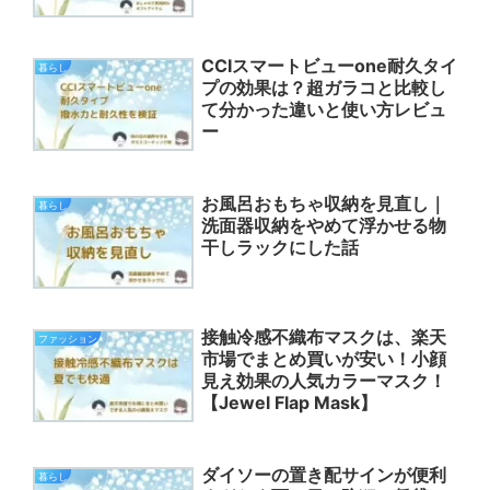
CCIスマートビューone耐久タイ
暮らし
プの効果は？超ガラコと比較し
て分かった違いと使い方レビュ
ー
お風呂おもちゃ収納を見直し｜
暮らし
洗面器収納をやめて浮かせる物
干しラックにした話
接触冷感不織布マスクは、楽天
ファッション
市場でまとめ買いが安い！小顔
見え効果の人気カラーマスク！
【Jewel Flap Mask】
ダイソーの置き配サインが便利
暮らし