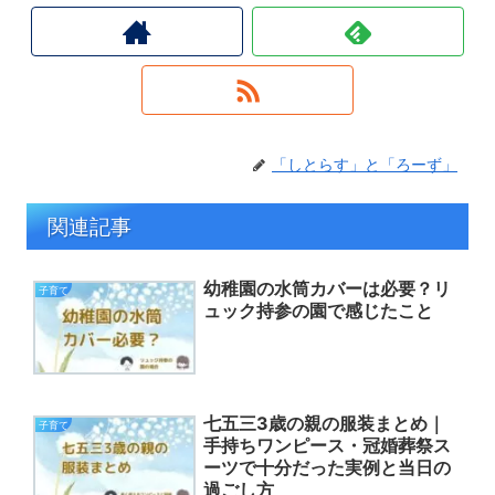
「しとらす」と「ろーず」
関連記事
幼稚園の水筒カバーは必要？リ
子育て
ュック持参の園で感じたこと
七五三3歳の親の服装まとめ｜
子育て
手持ちワンピース・冠婚葬祭ス
ーツで十分だった実例と当日の
過ごし方