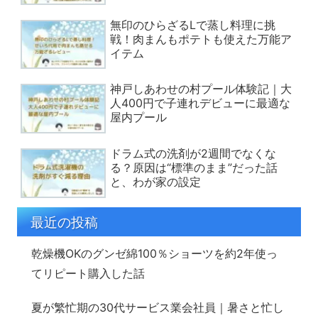
無印のひらざるLで蒸し料理に挑
戦！肉まんもポテトも使えた万能ア
イテム
神戸しあわせの村プール体験記｜大
人400円で子連れデビューに最適な
屋内プール
ドラム式の洗剤が2週間でなくな
る？原因は“標準のまま”だった話
と、わが家の設定
最近の投稿
乾燥機OKのグンゼ綿100％ショーツを約2年使っ
てリピート購入した話
夏が繁忙期の30代サービス業会社員｜暑さと忙し