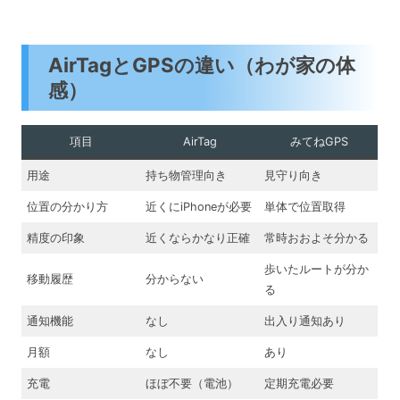
AirTagとGPSの違い（わが家の体
感）
項目
AirTag
みてねGPS
用途
持ち物管理向き
見守り向き
位置の分かり方
近くにiPhoneが必要
単体で位置取得
精度の印象
近くならかなり正確
常時おおよそ分かる
歩いたルートが分か
移動履歴
分からない
る
通知機能
なし
出入り通知あり
月額
なし
あり
充電
ほぼ不要（電池）
定期充電必要