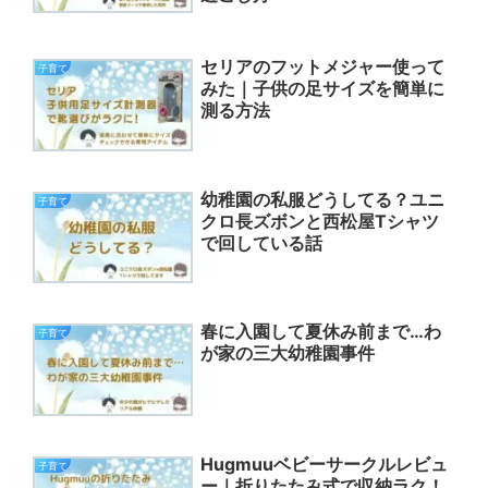
セリアのフットメジャー使って
子育て
みた｜子供の足サイズを簡単に
測る方法
幼稚園の私服どうしてる？ユニ
子育て
クロ長ズボンと西松屋Tシャツ
で回している話
春に入園して夏休み前まで…わ
子育て
が家の三大幼稚園事件
Hugmuuベビーサークルレビュ
子育て
ー｜折りたたみ式で収納ラク！