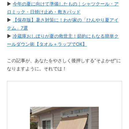
▶
今年の夏に向けて準備したもの｜シャツクール・ア
ロミック・日焼け止め・敷きパッド
▶
【保存版】暑さ対策に！わが家の「ひんやり夏アイ
テム」7選
▶
冷蔵庫おしぼりが夏の救世主！節約にもなる簡単ク
ールダウン術【タオル＋ラップでOK】
この記事が、あなたをやさしく後押しする”そよかぜ”に
なりますように。それでは！