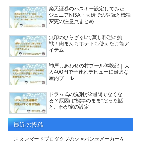
楽天証券のパスキー設定してみた！
ジュニアNISA・夫婦での登録と機種
変更の注意点まとめ
無印のひらざるLで蒸し料理に挑
戦！肉まんもポテトも使えた万能ア
イテム
神戸しあわせの村プール体験記｜大
人400円で子連れデビューに最適な
屋内プール
ドラム式の洗剤が2週間でなくな
る？原因は“標準のまま”だった話
と、わが家の設定
最近の投稿
スタンダードプロダクツのシャボン玉メーカーを