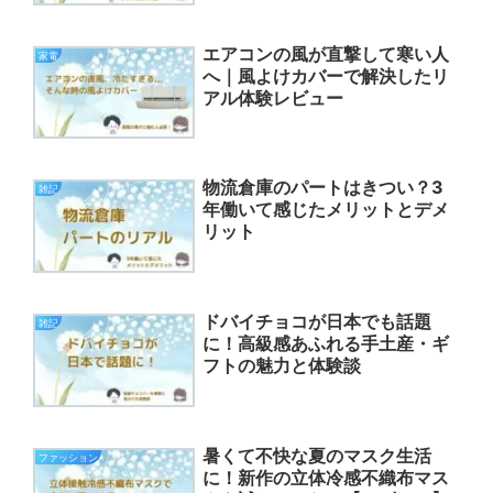
エアコンの風が直撃して寒い人
家電
へ｜風よけカバーで解決したリ
アル体験レビュー
物流倉庫のパートはきつい？3
雑記
年働いて感じたメリットとデメ
リット
ドバイチョコが日本でも話題
雑記
に！高級感あふれる手土産・ギ
フトの魅力と体験談
暑くて不快な夏のマスク生活
ファッション
に！新作の立体冷感不織布マス