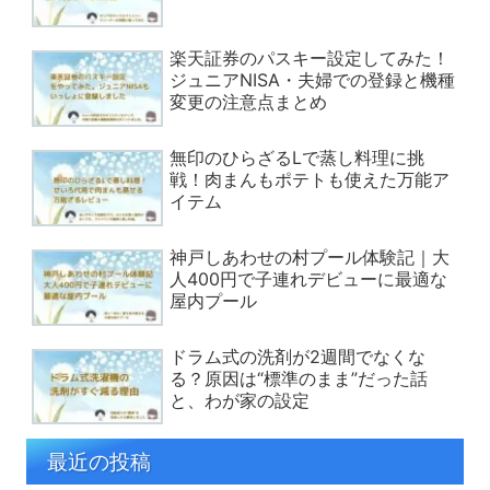
楽天証券のパスキー設定してみた！
ジュニアNISA・夫婦での登録と機種
変更の注意点まとめ
無印のひらざるLで蒸し料理に挑
戦！肉まんもポテトも使えた万能ア
イテム
神戸しあわせの村プール体験記｜大
人400円で子連れデビューに最適な
屋内プール
ドラム式の洗剤が2週間でなくな
る？原因は“標準のまま”だった話
と、わが家の設定
最近の投稿