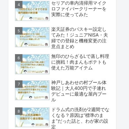
セリアの車内清掃用マイク
ロファイバークリーナーを
実際に使ってみた
楽天証券のパスキー設定し
てみた！ジュニアNISA・夫
婦での登録と機種変更の注
意点まとめ
無印のひらざるLで蒸し料理
に挑戦！肉まんもポテトも
使えた万能アイテム
神戸しあわせの村プール体
験記｜大人400円で子連れ
デビューに最適な屋内プー
ル
ドラム式の洗剤が2週間でな
くなる？原因は“標準のま
ま”だった話と、わが家の設
定