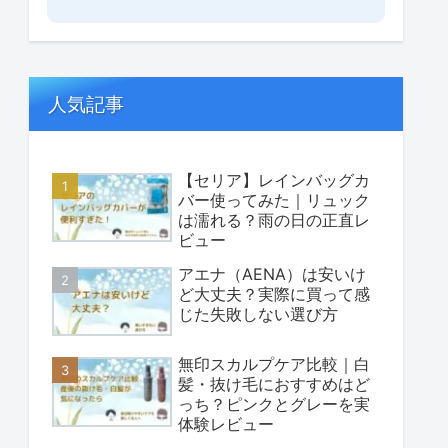
人気記事
【セリア】レインバッグカ
バー使ってみた｜リュック
は濡れる？雨の日の正直レ
ビュー
アエナ（AENA）は安いけ
ど大丈夫？実際に買って感
じた失敗しない選び方
無印スカルプケア比較｜白
髪・抜け毛におすすめはど
っち？ピンクとグレーを実
体験レビュー