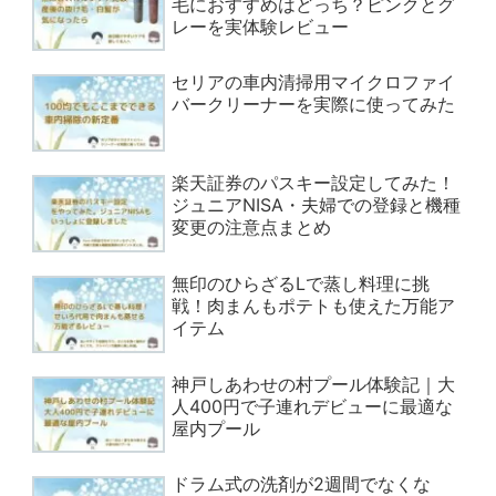
毛におすすめはどっち？ピンクとグ
レーを実体験レビュー
セリアの車内清掃用マイクロファイ
バークリーナーを実際に使ってみた
楽天証券のパスキー設定してみた！
ジュニアNISA・夫婦での登録と機種
変更の注意点まとめ
無印のひらざるLで蒸し料理に挑
戦！肉まんもポテトも使えた万能ア
イテム
神戸しあわせの村プール体験記｜大
人400円で子連れデビューに最適な
屋内プール
ドラム式の洗剤が2週間でなくな