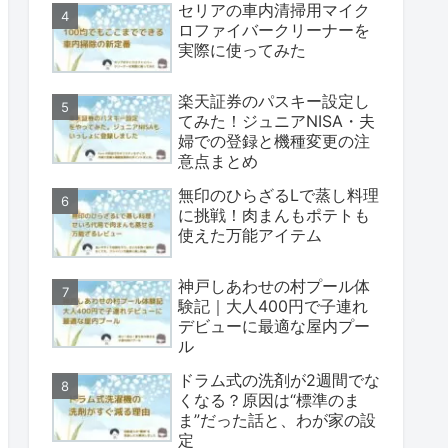
セリアの車内清掃用マイク
ロファイバークリーナーを
実際に使ってみた
楽天証券のパスキー設定し
てみた！ジュニアNISA・夫
婦での登録と機種変更の注
意点まとめ
無印のひらざるLで蒸し料理
に挑戦！肉まんもポテトも
使えた万能アイテム
神戸しあわせの村プール体
験記｜大人400円で子連れ
デビューに最適な屋内プー
ル
ドラム式の洗剤が2週間でな
くなる？原因は“標準のま
ま”だった話と、わが家の設
定