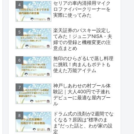
セリアの車内清掃用マイク
ロファイバークリーナーを
実際に使ってみた
楽天証券のパスキー設定し
てみた！ジュニアNISA・夫
婦での登録と機種変更の注
意点まとめ
無印のひらざるLで蒸し料理
に挑戦！肉まんもポテトも
使えた万能アイテム
神戸しあわせの村プール体
験記｜大人400円で子連れ
デビューに最適な屋内プー
ル
ドラム式の洗剤が2週間でな
くなる？原因は“標準のま
ま”だった話と、わが家の設
定