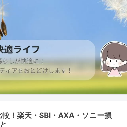
較！楽天・SBI・AXA・ソニー損
と